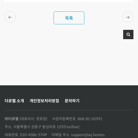
목록
더로벨 소개
개인정보처리방침
문의하기
㈜더로벨
(대표이사. 정호원)
사업자등록번호. 868-81-02591
주소. 서울특별시 성동구 왕십리로 125(Fastfive)
대표번호. 010-4586-5749
이메일 주소. support@aij.homes